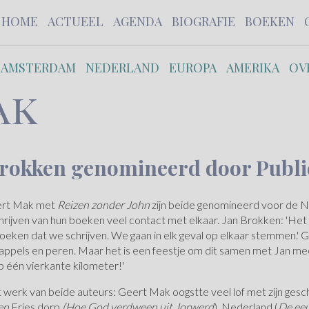
HOME
ACTUEEL
AGENDA
BIOGRAFIE
BOEKEN
AMSTERDAM
NEDERLAND
EUROPA
AMERIKA
OV
Brokken genomineerd door Publi
rt Mak met
Reizen zonder John
zijn beide genomineerd voor de NS 
hrijven van hun boeken veel contact met elkaar. Jan Brokken: 'Het 
ken dat we schrijven. We gaan in elk geval op elkaar stemmen.' Geer
an appels en peren. Maar het is een feestje om dit samen met Jan m
p één vierkante kilometer!'
et werk van beide auteurs: Geert Mak oogstte veel lof met zijn ge
en
Fries dorp
(Hoe God verdween uit Jorwerd
), Nederland (
De eeu