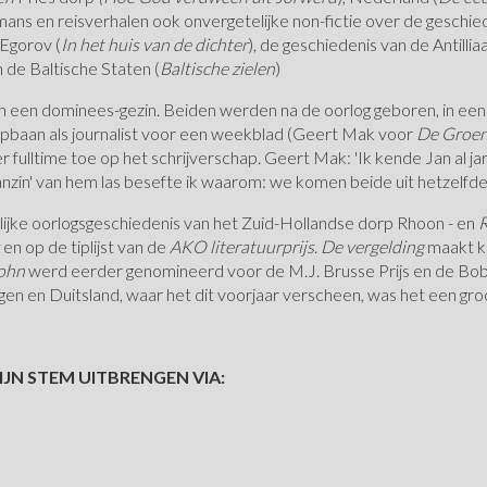
mans en reisverhalen ook onvergetelijke non-fictie over de geschie
i Egorov (
In het huis van de dichter
), de geschiedenis van de Antilli
n de Baltische Staten (
Baltische zielen
)
 in een dominees-gezin. Beiden werden na de oorlog geboren, in een
pbaan als journalist voor een weekblad (Geert Mak voor
De Groe
er fulltime toe op het schrijverschap. Geert Mak: 'Ik kende Jan al ja
aanzin' van hem las besefte ik waarom: we komen beide uit hetzelfde
nlijke oorlogsgeschiedenis van het Zuid-Hollandse dorp Rhoon - en
R
en op de tiplijst van de
AKO literatuurprijs
.
De vergelding
maakt ka
John
werd eerder genomineerd voor de M.J. Brusse Prijs en de Bob 
n en Duitsland, waar het dit voorjaar verscheen, was het een gr
IJN STEM UITBRENGEN VIA: