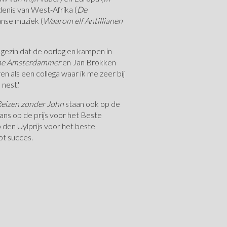
denis van West-Afrika (
De
aanse muziek (
Waarom elf Antillianen
 gezin dat de oorlog en kampen in
ne Amsterdammer
en Jan Brokken
ren als een collega waar ik me zeer bij
 nest.'
eizen zonder John
staan ook op de
ns op de prijs voor het Beste
den Uylprijs voor het beste
oot succes.