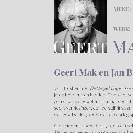
MENU
:
WERK
:
Geert Mak en Jan 
Jan Brokken met
De Vergelding
en Gee
jaren bevriend en hadden tijdens het sc
genre dat we beoefenen en het soort boe
soort verkiezingen, een vergelijking v
een voorbeeldig boek: de hele oorlog o
Geschiedenis speelt een grote rol in h
kleine geschiedenis van Amsterdam),
e