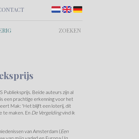
CONTACT
ERIG
ZOEKEN
eksprijs
Publieksprijs. Beide auteurs zijn al
is een prachtige erkenning voor het
t Mak: 'Het blijft een loterij, dit
ee te maken. En
De Vergelding
vind ik
schiedenissen van Amsterdam (
Een
w van mijn vader
) en Europa (
In