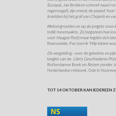
Europa
). Jan Brokken schreef naast ro
regenvogel
), zijn vriend, de pianist Your
knielden bij het graf van Chopin
) en va
Allebei groeiden ze op als jongste zoon
Indië meemaakte. Ze begonnen hun loo
voor
Haagse Post
) maar legden zich lat
thuisvoelde. Pas toen ik 'Mijn kleine w
De vergelding
- over de geheime en pij
longlist van de
Libris Geschiedenis Prijs
Rotterdamse Boek en
Reizen zonder 
Nederlandse reisboek. Ook in Noorwege
TOT 14 OKTOBER KAN IEDEREEN Z