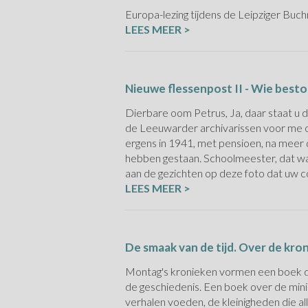
Europa-lezing tijdens de Leipziger Buc
LEES MEER >
Nieuwe flessenpost II - Wie besto
Dierbare oom Petrus, Ja, daar staat u d
de Leeuwarder archivarissen voor me o
ergens in 1941, met pensioen, na meer d
hebben gestaan. Schoolmeester, dat was
aan de gezichten op deze foto dat uw co
LEES MEER >
De smaak van de tijd. Over de kr
Montag's kronieken vormen een boek da
de geschiedenis. Een boek over de mini
verhalen voeden, de kleinigheden die al