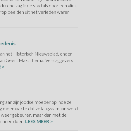
urend zag ik de stad als door een vlies,
rop beelden uit het verleden waren
iedenis
van het Historisch Nieuwsblad, onder
an Geert Mak. Thema: Verslaggevers
 >
ng aan zijn joodse moeder op, hoe ze
log meemaakte dat ze langzaamaan werd
 nu weer gebeuren, maar dan met de
 kunnen doen.
LEES MEER >