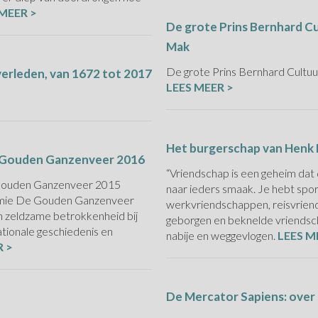
 MEER >
De grote Prins Bernhard Cu
Mak
De grote Prins Bernhard Cultuu
verleden, van 1672 tot 2017
LEES MEER >
Het burgerschap van Henk
 Gouden Ganzenveer 2016
“Vriendschap is een geheim dat 
Gouden Ganzenveer 2015
naar ieders smaak. Je hebt sp
mie De Gouden Ganzenveer
werkvriendschappen, reisvrien
 zeldzame betrokkenheid bij
geborgen en beknelde vriendsc
ationale geschiedenis en
nabije en weggevlogen.
LEES M
R >
De Mercator Sapiens: over