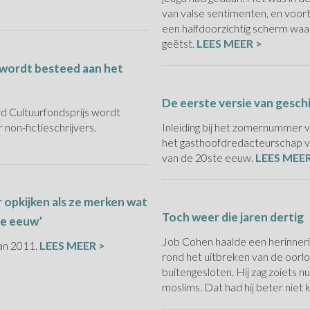
van valse sentimenten, en voortd
een halfdoorzichtig scherm waa
geëtst.
LEES MEER >
 wordt besteed aan het
De eerste versie van gesch
d Cultuurfondsprijs wordt
on-fictieschrijvers.
Inleiding bij het zomernummer 
het gasthoofdredacteurschap v
van de 20ste eeuw.
LEES MEER
r opkijken als ze merken wat
Toch weer die jaren dertig
1e eeuw’
Job Cohen haalde een herinneri
van 2011.
LEES MEER >
rond het uitbreken van de oor
buitengesloten. Hij zag zoiets
moslims. Dat had hij beter niet