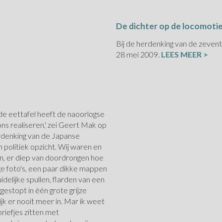
De dichter op de locomoti
Bij de herdenking van de zevent
28 mei 2009.
LEES MEER >
 de eettafel heeft de naoorlogse
ns realiseren,' zei Geert Mak op
erdenking van de Japanse
n politiek opzicht. Wij waren en
len, er diep van doordrongen hoe
ige foto's, een paar dikke mappen
delijke spullen, flarden van een
ggestopt in één grote grijze
kijk er nooit meer in. Mar ik weet
briefjes zitten met