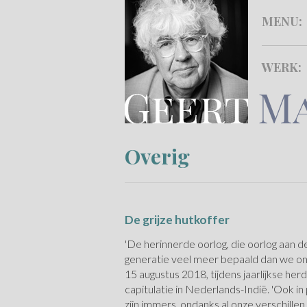
MENU
:
WERK
:
Overig
De grijze hutkoffer
'De herinnerde oorlog, die oorlog aan d
generatie veel meer bepaald dan we ons
15 augustus 2018, tijdens jaarlijkse he
capitulatie in Nederlands-Indië. 'Ook in
zijn immers, ondanks al onze verschille