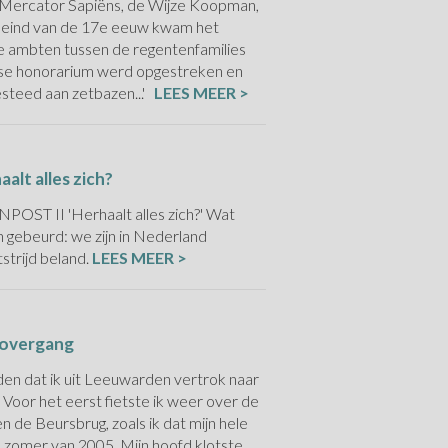
 Mercator Sapiëns, de Wijze Koopman,
het eind van de 17e eeuw kwam het
ke ambten tussen de regentenfamilies
rse honorarium werd opgestreken en
besteed aan zetbazen...'
LEES MEER >
alt alles zich?
ST II 'Herhaalt alles zich?' Wat
 gebeurd: we zijn in Nederland
strijd beland.
LEES MEER >
n overgang
den dat ik uit Leeuwarden vertrok naar
 Voor het eerst fietste ik weer over de
 de Beursbrug, zoals ik dat mijn hele
e zomer van 2005. Mijn hoofd klotste