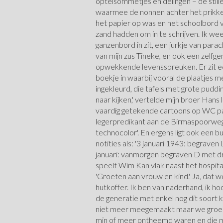
optelsommetjes en delingen – de still
waarmee de nonnen achter het prikkel
het papier op was en het schoolbord v
zand hadden om in te schrijven. Ik we
ganzenbord in zit, een jurkje van par
van mijn zus Tineke, en ook een zelfg
opwekkende levensspreuken. Er zit e
boekje in waarbij vooral de plaatjes m
ingekleurd, die tafels met grote pudd
naar kijken,' vertelde mijn broer Hans 
vaardig getekende cartoons op WC pap
legerpredikant aan de Birmaspoorweg, o
technocolor'. En ergens ligt ook een b
notities als: '3 januari 1943: begraven L
januari: vanmorgen begraven D met dri
speelt Wim Kan vlak naast het hospita
'Groeten aan vrouw en kind.' Ja, dat wo
hutkoffer. Ik ben van naderhand, ik hoo
de generatie met enkel nog dit soort 
niet meer meegemaakt maar we groeid
min of meer ontheemd waren en die m