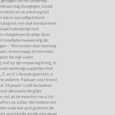
e getuigen van het onderwijs
draad stug doorgingen, totdat
ersleten en ze enkel nog het
et dat er een zelfgetekend
achutegoed, een stuk borduurwerk
emaakt kalendertje met
en stukgelezen Bruintje-Beer
et maaltijden nauwkeurig zijn
ingen – 'We konden daar heel lang
later. In een mapje zit een reeks
ier die mijn vader,
oit op zijn verjaardag kreeg, 'in
undel vlekkerige papiertjes met
.,T., en V. 's Avonds gepreekt. 6
e anderen. 9 januari: voor troost
al. 14 januari: LvdB bezweken:
ont allemaal in die grijze
r, net als de meesten van u, tot
koffers op zolder. We hebben het
en vaak wel op in gezinnen die
et veel moeite en pijn een nieuw