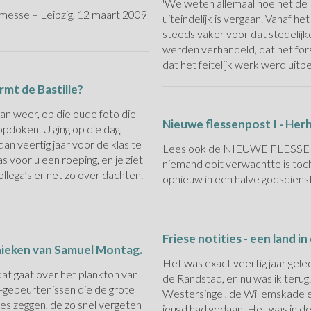
'We weten allemaal hoe het de
hmesse – Leipzig, 12 maart 2009
uiteindelijk is vergaan. Vanaf 
steeds vaker voor dat stedelij
werden verhandeld, dat het fo
dat het feitelijk werk werd uit
rmt de Bastille?
an weer, op die oude foto die
Nieuwe flessenpost I - Herha
pdoken. U ging op die dag,
an veertig jaar voor de klas te
Lees ook de NIEUWE FLESSENPO
 voor u een roeping, en je ziet
niemand ooit verwachtte is toch
llega’s er net zo over dachten.
opnieuw in een halve godsdienst
Friese notities - een land i
onieken van Samuel Montag.
Het was exact veertig jaar gele
t gaat over het plankton van
de Randstad, en nu was ik terug.
-gebeurtenissen die de grote
Westersingel, de Willemskade en
les zeggen, de zo snel vergeten
jeugd had gedaan. Het was in d