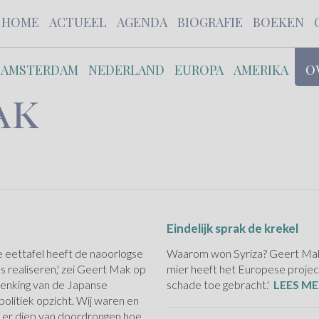
HOME
ACTUEEL
AGENDA
BIOGRAFIE
BOEKEN
AMSTERDAM
NEDERLAND
EUROPA
AMERIKA
O
Eindelijk sprak de krekel
e eettafel heeft de naoorlogse
Waarom won Syriza? Geert Mak:
 realiseren,' zei Geert Mak op
mier heeft het Europese project
rdenking van de Japanse
schade toe gebracht.'
LEES ME
 politiek opzicht. Wij waren en
n, er diep van doordrongen hoe