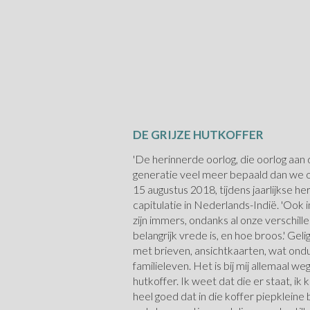
DE GRIJZE HUTKOFFER
'De herinnerde oorlog, die oorlog aan
generatie veel meer bepaald dan we o
15 augustus 2018, tijdens jaarlijkse h
capitulatie in Nederlands-Indië. 'Ook i
zijn immers, ondanks al onze verschil
belangrijk vrede is, en hoe broos.' Gel
met brieven, ansichtkaarten, wat ondui
familieleven. Het is bij mij allemaal we
hutkoffer. Ik weet dat die er staat, ik 
heel goed dat in die koffer piepkleine 