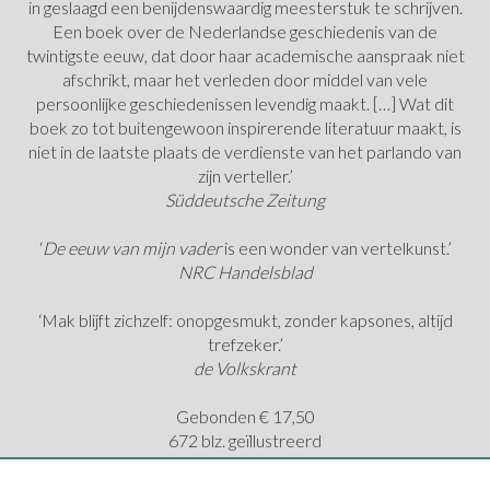
in geslaagd een benijdenswaardig meesterstuk te schrijven.
Een boek over de Nederlandse geschiedenis van de
twintigste eeuw, dat door haar academische aanspraak niet
afschrikt, maar het verleden door middel van vele
persoonlijke geschiedenissen levendig maakt. […] Wat dit
boek zo tot buitengewoon inspirerende literatuur maakt, is
niet in de laatste plaats de verdienste van het parlando van
zijn verteller.’
Süddeutsche Zeitung
‘
De eeuw van mijn vader
is een wonder van vertelkunst.’
NRC Handelsblad
‘Mak blijft zichzelf: onopgesmukt, zonder kapsones, altijd
trefzeker.’
de Volkskrant
Gebonden € 17,50
672 blz. geïllustreerd
978 90 450 1654 2
reeds verschenen